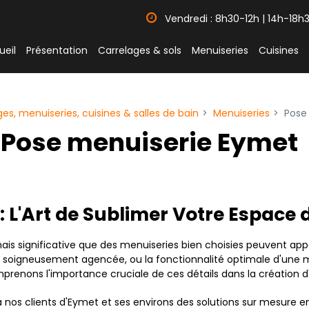
Vendredi : 8h30-12h | 14h-18h
ueil
Présentation
Carrelages & sols
Menuiseries
Cuisines
s, menuiseries, cuisines & salles de bain
Menuiseries
Pose
Pose menuiserie Eymet
 L'Art de Sublimer Votre Espace 
ais significative que des menuiseries bien choisies peuvent ap
re soigneusement agencée, ou la fonctionnalité optimale d'une
renons l'importance cruciale de ces détails dans la création 
r à nos clients d'Eymet et ses environs des solutions sur mesure