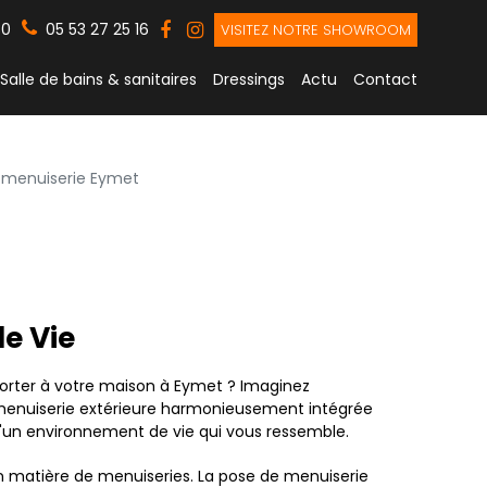
30
05 53 27 25 16
VISITEZ NOTRE SHOWROOM
Salle de bains & sanitaires
Dressings
Actu
Contact
 menuiserie Eymet
de Vie
porter à votre maison à Eymet ? Imaginez
 menuiserie extérieure harmonieusement intégrée
d'un environnement de vie qui vous ressemble.
 en matière de menuiseries. La pose de menuiserie