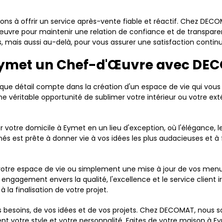
geons à offrir un service après-vente fiable et réactif. Chez 
œuvre pour maintenir une relation de confiance et de transpar
mais aussi au-delà, pour vous assurer une satisfaction continu
 Eymet un Chef-d'Œuvre avec D
détail compte dans la création d'un espace de vie qui vous r
véritable opportunité de sublimer votre intérieur ou votre ext
r votre domicile à Eymet en un lieu d'exception, où l'élégance, le
s est prête à donner vie à vos idées les plus audacieuses et à
otre espace de vie ou simplement une mise à jour de vos menui
agement envers la qualité, l'excellence et le service client i
à la finalisation de votre projet.
os besoins, de vos idées et de vos projets. Chez DECOMAT, nous
nt votre style et votre personnalité. Faites de votre maison à 