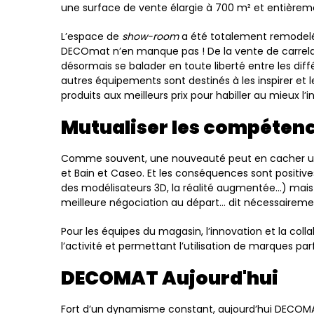
une surface de vente élargie à 700 m² et entièreme
L’espace de
show-room
a été totalement remodelé,
DECOmat n’en manque pas ! De la vente de carrelage
désormais se balader en toute liberté entre les diff
autres équipements sont destinés à les inspirer et le
produits aux meilleurs prix pour habiller au mieux l’i
Mutualiser les compéten
Comme souvent, une nouveauté peut en cacher une 
et Bain et Caseo. Et les conséquences sont positive
des modélisateurs 3D, la réalité augmentée…) mais au
meilleure négociation au départ… dit nécessairement
Pour les équipes du magasin, l’innovation et la co
l’activité et permettant l’utilisation de marques parfo
DECOMAT Aujourd'hui
Fort d’un dynamisme constant, aujourd’hui DECOMAT,