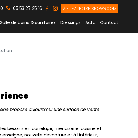
00
05 53 27 25 16
VISITEZ NOTRE SHOWROOM
Salle de bains & sanitaires
Dressings
Actu
Contact
tation
érience
cuisine propose aujourd’hui une surface de vente
les besoins en carrelage, menuiserie, cuisine et
enseigne, nouvelle devanture et à l’intérieur,