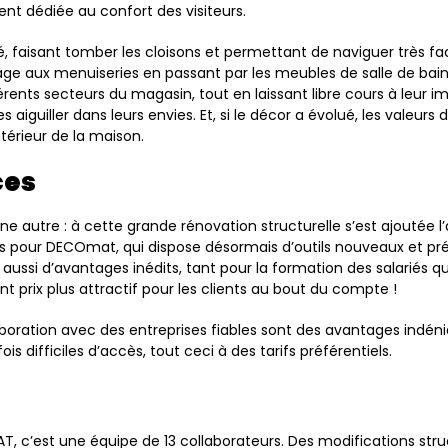
nt dédiée au confort des visiteurs.
 faisant tomber les cloisons et permettant de naviguer très faci
 aux menuiseries en passant par les meubles de salle de bain, d
érents secteurs du magasin, tout en laissant libre cours à leur i
s aiguiller dans leurs envies. Et, si le décor a évolué, les valeu
ntérieur de la maison.
ces
autre : à cette grande rénovation structurelle s’est ajoutée
s pour DECOmat, qui dispose désormais d’outils nouveaux et préc
ssi d’avantages inédits, tant pour la formation des salariés que 
 prix plus attractif pour les clients au bout du compte !
llaboration avec des entreprises fiables sont des avantages ind
is difficiles d’accès, tout ceci à des tarifs préférentiels.
 c’est une équipe de 13 collaborateurs. Des modifications stru