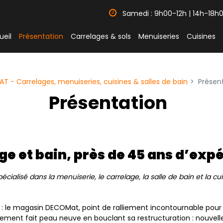
Samedi : 9h00-12h | 14h-18h
ueil
Présentation
Carrelages & sols
Menuiseries
Cuisines
 - Carrelages, menuiseries, cuisines & salles de bain
Présen
Présentation
e et bain, près de 45 ans d’exp
cialisé dans la menuiserie, le
carrelage, la salle de bain et la 
t : le magasin DECOMat, point de ralliement incontournable pour 
rement fait peau neuve en bouclant sa restructuration : nouvelle 