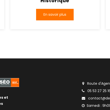
Historique
En savoir plus
Route d'Agen
05 53 27 25 1
es et
contact@de
es
Samedi : 9h00