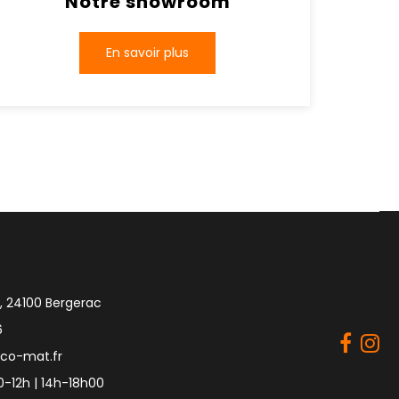
Notre showroom
En savoir plus
, 24100 Bergerac
6
co-mat.fr
-12h | 14h-18h00