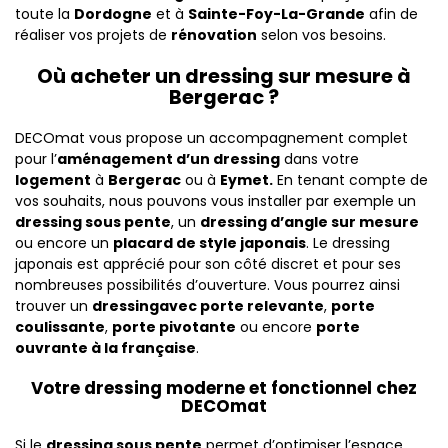
toute la
Dordogne
et à
Sainte-Foy-La-Grande
afin de
réaliser vos projets de
rénovation
selon vos besoins.
Où acheter un dressing sur mesure à
Bergerac ?
DECOmat vous propose un accompagnement complet
pour l’
aménagement d’un dressing
dans votre
logement
à
Bergerac
ou à
Eymet.
En tenant compte de
vos souhaits, nous pouvons vous installer par exemple un
dressing sous pente
, un
dressing d’angle sur mesure
ou encore un
placard de style japonais
. Le dressing
japonais est apprécié pour son côté discret et pour ses
nombreuses possibilités d’ouverture. Vous pourrez ainsi
trouver un
dressing
avec porte relevante
,
porte
coulissante
,
porte pivotante
ou encore
porte
ouvrante à la française
.
Votre dressing moderne et fonctionnel chez
DECOmat
Si le
dressing sous pente
permet d’optimiser l’espace