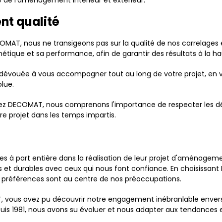
 de l'aménagement intérieur et extérieur.
nt qualité
MAT, nous ne transigeons pas sur la qualité de nos carrelages 
hétique et sa performance, afin de garantir des résultats à la h
 dévouée à vous accompagner tout au long de votre projet, en vo
olue.
ez DECOMAT, nous comprenons l'importance de respecter les dé
e projet dans les temps impartis.
 à part entière dans la réalisation de leur projet d'aménageme
es et durables avec ceux qui nous font confiance. En choisissa
s préférences sont au centre de nos préoccupations.
 vous avez pu découvrir notre engagement inébranlable envers la
puis 1981, nous avons su évoluer et nous adapter aux tendanc