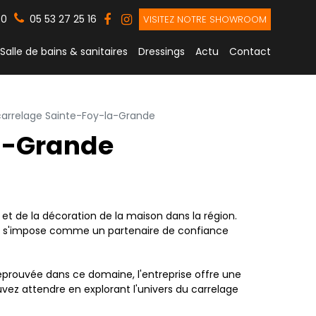
30
05 53 27 25 16
VISITEZ NOTRE SHOWROOM
Salle de bains & sanitaires
Dressings
Actu
Contact
carrelage Sainte-Foy-la-Grande
a-Grande
t de la décoration de la maison dans la région.
MAT s'impose comme un partenaire de confiance
éprouvée dans ce domaine, l'entreprise offre une
ez attendre en explorant l'univers du carrelage