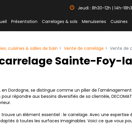
Jeudi : 8h30-12h | 14h-18h
ueil
Présentation
Carrelages & sols
Menuiseries
Cuisines
s, cuisines & salles de bain
Vente de carrelage
Vente de 
 carrelage Sainte-Foy-l
, en Dordogne, se distingue comme un pilier de l'aménagement e
es pour répondre aux besoins diversifiés de sa clientèle, DECO
rieur.
rouve un élément essentiel : le carrelage. Avec une expertise 
ptés à toutes les surfaces imaginables. Voici ce que vous pouv