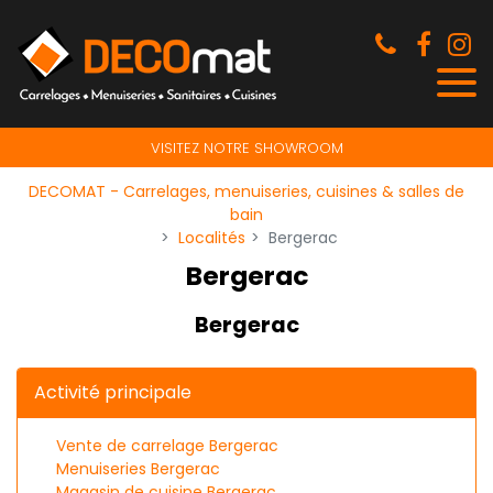
Panneau de gestion des cookies
VISITEZ NOTRE SHOWROOM
DECOMAT - Carrelages, menuiseries, cuisines & salles de
bain
Localités
Bergerac
Bergerac
Bergerac
Activité principale
Vente de carrelage Bergerac
Menuiseries Bergerac
Magasin de cuisine Bergerac