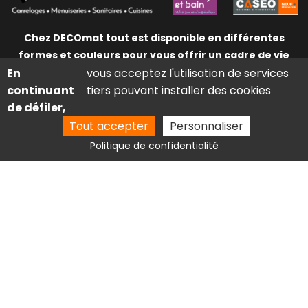
Chez DECOmat tout est disponible en différentes
formes et couleurs pour vous offrir un cadre de vie
En
vous acceptez l'utilisation de services
agréable et des matériaux adaptés à diverses
continuant
tiers pouvant installer des cookies
surfaces : murs, sols, encadrement miroir, allées,
de défiler,
terrasses, piscines...
Tout accepter
Personnaliser
Route d'Agen, 24100 Bergerac
Politique de confidentialité
05 53 27 25 16
contact@deco-mat.fr
Dimanche : Fermé
Avis google